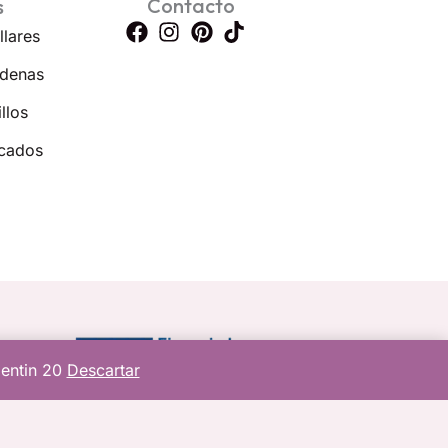
Contacto
s
llares
denas
llos
cados
lentin 20
Descartar