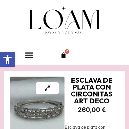
Ir
al
contenido
Abrir barra de herramientas
0
Carrito
ESCLAVA DE
PLATA CON
CIRCONITAS
ART DECO
260,00
€
Esclava de plata con