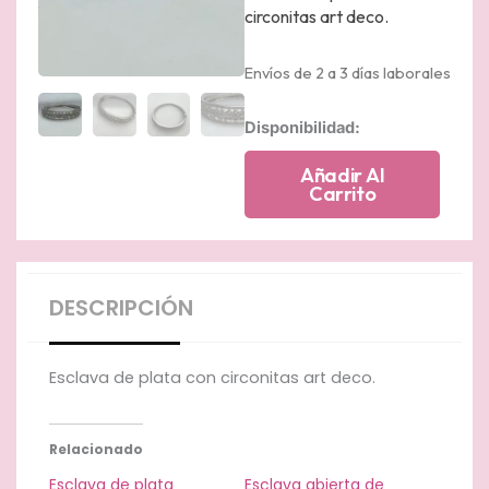
circonitas art deco.
Envíos de 2 a 3 días laborales
Esclava
Disponibilidad:
de
plata
Añadir Al
con
Carrito
circonitas
art
deco
cantidad
DESCRIPCIÓN
Esclava de plata con circonitas art deco.
Relacionado
Esclava de plata
Esclava abierta de