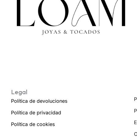
Legal
P
Política de devoluciones
P
Política de privacidad
E
Política de cookies
C