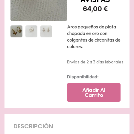
64,00
€
Aros pequeños de plata
chapada en oro con
colgantes de circonitas de
colores.
Envíos de 2 a 3 días laborales
Pendientes
Disponibilidad:
aritos
de
Añadir Al
plata
Carrito
chapada
en
oro
amarillo
con
DESCRIPCIÓN
colgantes