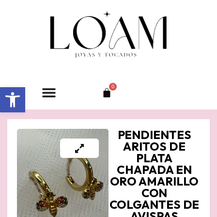
Ir
al
contenido
Abrir barra de herramientas
0
Carrito
PENDIENTES
ARITOS DE
PLATA
CHAPADA EN
ORO AMARILLO
CON
COLGANTES DE
AVISPAS