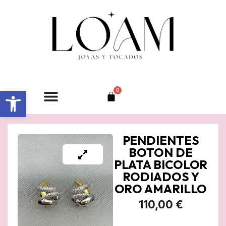
Ir
al
contenido
Abrir barra de herramientas
0
Carrito
PENDIENTES
BOTON DE
PLATA BICOLOR
RODIADOS Y
ORO AMARILLO
110,00
€