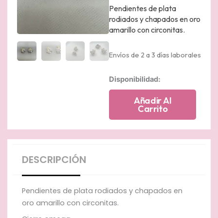
Pendientes de plata
rodiados y chapados en oro
amarillo con circonitas.
Envíos de 2 a 3 días laborales
Pendientes
Disponibilidad:
boton
de
Añadir Al
plata
Carrito
bicolor
rodiados
y
oro
amarillo
DESCRIPCIÓN
cantidad
Pendientes de plata rodiados y chapados en
oro amarillo con circonitas.