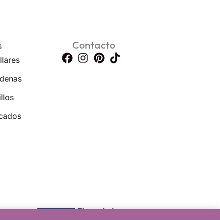
Contacto
s
llares
denas
llos
cados