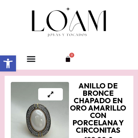
Ir
al
contenido
Abrir barra de herramientas
0
Carrito
ANILLO DE
BRONCE
CHAPADO EN
ORO AMARILLO
CON
PORCELANA Y
CIRCONITAS