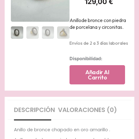
129,00
€
Anillode bronce con piedra
de porcelana y circonitas.
Envíos de 2 a 3 días laborales
Anillo
Disponibilidad:
de
bronce
Añadir Al
chapado
Carrito
en
oro
amarillo
con
porcelana
DESCRIPCIÓN
VALORACIONES (0)
y
circonitas
cantidad
Anillo de bronce chapado en oro amarillo .