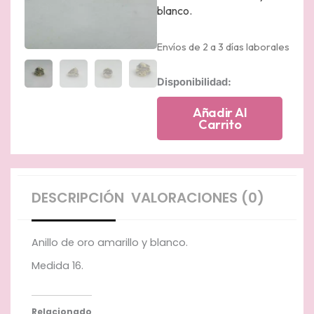
blanco.
Envíos de 2 a 3 días laborales
Anillo
Disponibilidad:
de
oro
Añadir Al
amarillo
Carrito
y
oro
blanco
matizado.
cantidad
DESCRIPCIÓN
VALORACIONES (0)
Anillo de oro amarillo y blanco.
Medida 16.
Relacionado