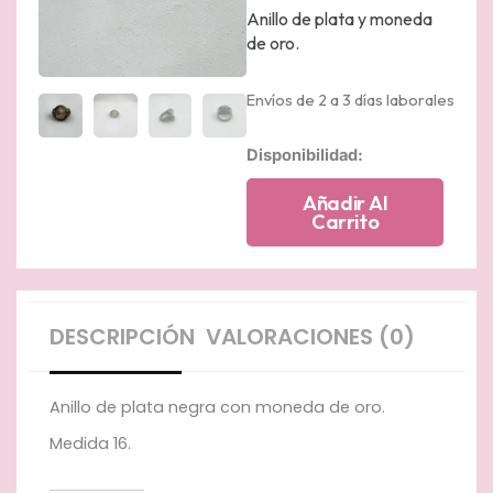
Anillo de plata y moneda
de oro.
Envíos de 2 a 3 días laborales
Anillo
Disponibilidad:
de
plata
Añadir Al
negra
Carrito
con
moneda
de
imitacion
de
DESCRIPCIÓN
VALORACIONES (0)
oro.
cantidad
Anillo de plata negra con moneda de oro.
Medida 16.