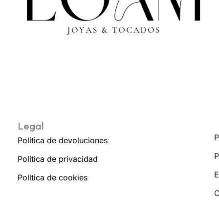
Legal
P
Política de devoluciones
P
Política de privacidad
E
Política de cookies
C