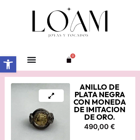
Ir
al
contenido
Abrir barra de herramientas
0
Carrito
ANILLO DE
PLATA NEGRA
CON MONEDA
DE IMITACION
DE ORO.
490,00
€