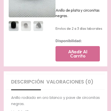
Anillo de plata y circonitas
negras.
Envíos de 2 a 3 días laborales
Anillo
Disponibilidad:
rodiado
en
Añadir Al
oro
Carrito
blanco
y
pave
de
circonitas
DESCRIPCIÓN
VALORACIONES (0)
negras
cantidad
Anillo rodiado en oro blanco y pave de circonitas
negras.