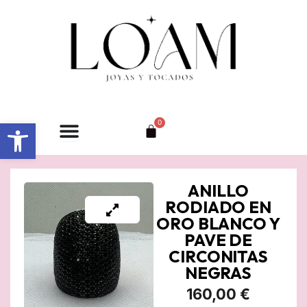
Ir
al
contenido
Abrir barra de herramientas
0
Carrito
ANILLO
RODIADO EN
ORO BLANCO Y
PAVE DE
CIRCONITAS
NEGRAS
160,00
€