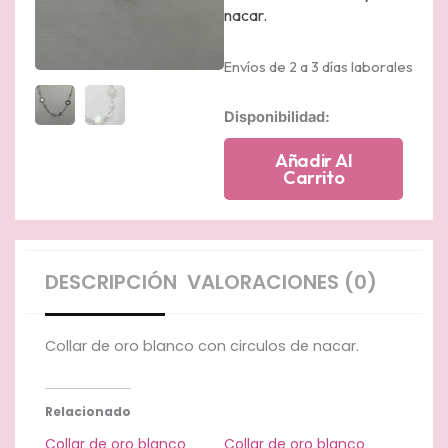
nacar.
Envíos de 2 a 3 días laborales
Collar
Disponibilidad:
de
oro
Añadir Al
blanco
Carrito
y
circulos
de
nacar.
cantidad
DESCRIPCIÓN
VALORACIONES (0)
Collar de oro blanco con circulos de nacar.
Relacionado
Collar de oro blanco
Collar de oro blanco