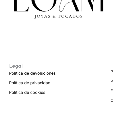
Legal
P
Política de devoluciones
P
Política de privacidad
E
Política de cookies
C