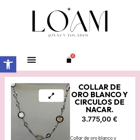
Ir
al
contenido
Abrir barra de herramientas
0
Carrito
COLLAR DE
ORO BLANCO Y
CIRCULOS DE
NACAR.
3.775,00
€
Collar de oro blanco y