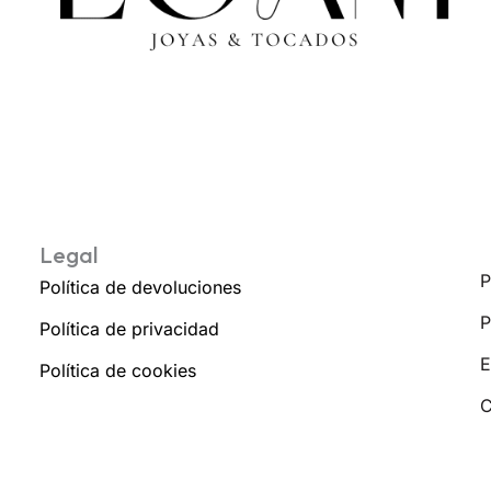
Legal
P
Política de devoluciones
P
Política de privacidad
E
Política de cookies
C