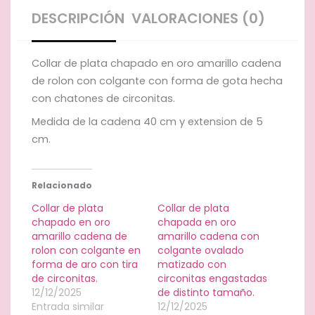
con
DESCRIPCIÓN
VALORACIONES (0)
colgante
en
forma
Collar de plata chapado en oro amarillo cadena
de
de rolon con colgante con forma de gota hecha
gota
de
con chatones de circonitas.
chatones
Medida de la cadena 40 cm y extension de 5
con
cm.
circonitas.
cantidad
Relacionado
Collar de plata
Collar de plata
chapado en oro
chapada en oro
amarillo cadena de
amarillo cadena con
rolon con colgante en
colgante ovalado
forma de aro con tira
matizado con
de circonitas.
circonitas engastadas
12/12/2025
de distinto tamaño.
Entrada similar
12/12/2025