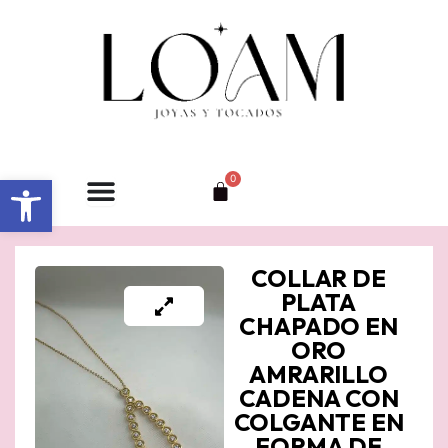
Ir
al
contenido
Abrir barra de herramientas
0
Carrito
COLLAR DE
PLATA
CHAPADO EN
ORO
AMRARILLO
CADENA CON
COLGANTE EN
FORMA DE