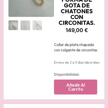
GOTA DE
CHATONES
CON
CIRCONITAS.
149,00
€
Collar de plata chapada
con colgante de circonitas.
Envíos de 2 a 3 días laborales
Collar
Disponibilidad:
de
plata
Añadir Al
chapado
Carrito
en
oro
amrarillo
cadena