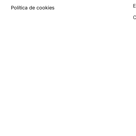
E
Política de cookies
C