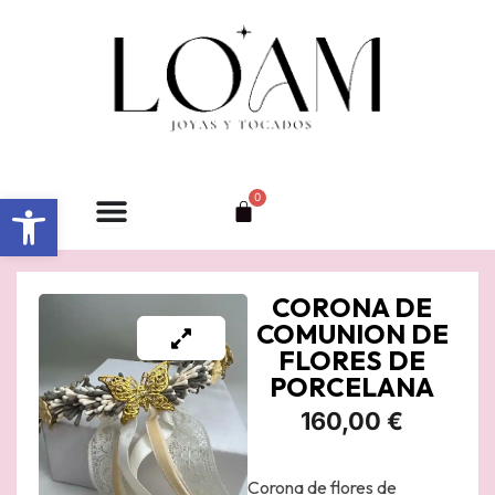
Ir
al
contenido
Abrir barra de herramientas
0
Carrito
CORONA DE
COMUNION DE
FLORES DE
PORCELANA
160,00
€
Corona de flores de