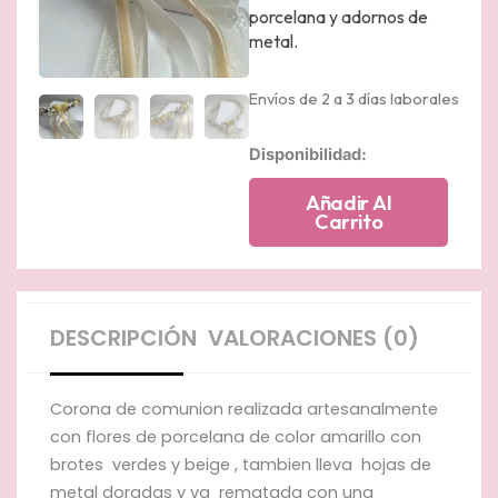
porcelana y adornos de
metal.
Envíos de 2 a 3 días laborales
Corona
Disponibilidad:
de
comunion
Añadir Al
de
Carrito
flores
de
porcelana
cantidad
DESCRIPCIÓN
VALORACIONES (0)
Corona de comunion realizada artesanalmente
con flores de porcelana de color amarillo con
brotes verdes y beige , tambien lleva hojas de
metal doradas y va rematada con una