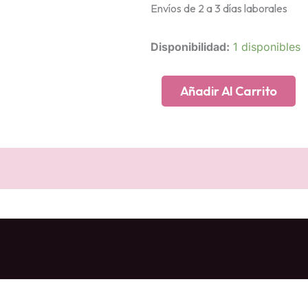
Envíos de 2 a 3 días laborales
Esclava
Disponibilidad:
1 disponibles
bolas
martele
plata
Añadir Al Carrito
chapada
cantidad
NES (0)