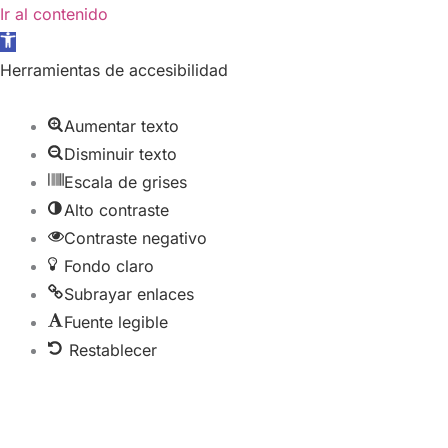
Ir
Ir al contenido
Abrir
al
barra
contenido
Herramientas de accesibilidad
de
herramientas
Aumentar texto
Disminuir texto
Escala de grises
Alto contraste
Contraste negativo
Fondo claro
Subrayar enlaces
Fuente legible
Restablecer