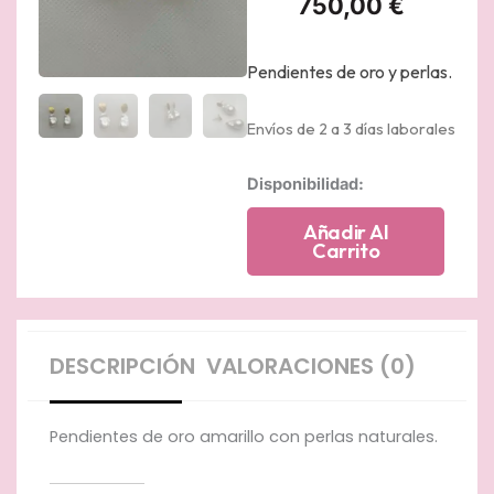
750,00
€
Pendientes de oro y perlas.
Envíos de 2 a 3 días laborales
Pendientes
Disponibilidad:
de
oro
Añadir Al
amarillo
Carrito
martelado
con
perlas
naturales
desmontables.
DESCRIPCIÓN
VALORACIONES (0)
cantidad
Pendientes de oro amarillo con perlas naturales.