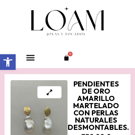
Ir
al
contenido
Abrir barra de herramientas
0
Carrito
PENDIENTES
DE ORO
AMARILLO
MARTELADO
CON PERLAS
NATURALES
DESMONTABLES.