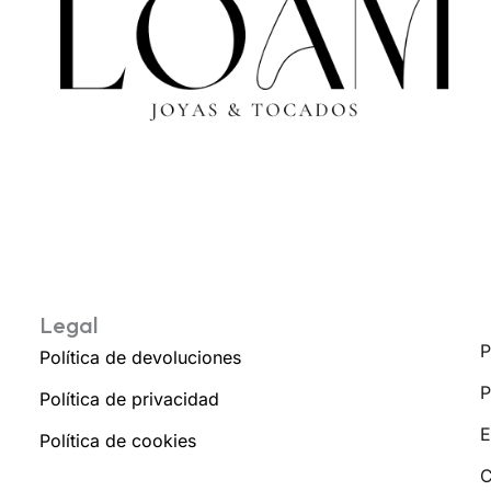
Legal
P
Política de devoluciones
P
Política de privacidad
E
Política de cookies
C