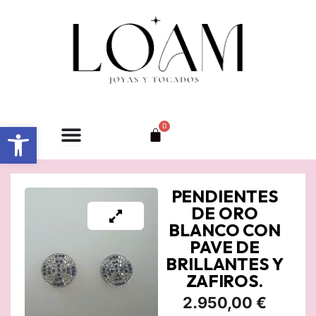
Ir
al
contenido
Abrir barra de herramientas
0
Carrito
PENDIENTES
DE ORO
BLANCO CON
PAVE DE
BRILLANTES Y
ZAFIROS.
2.950,00
€