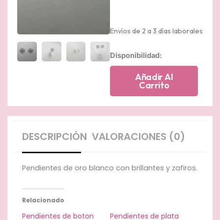
Envíos de 2 a 3 días laborales
Pendientes
Disponibilidad:
de
oro
Añadir Al
blanco
Carrito
con
pave
de
brillantes
y
DESCRIPCIÓN
VALORACIONES (0)
zafiros.
cantidad
Pendientes de oro blanco con brillantes y zafiros.
Relacionado
Pendientes de boton
Pendientes de plata